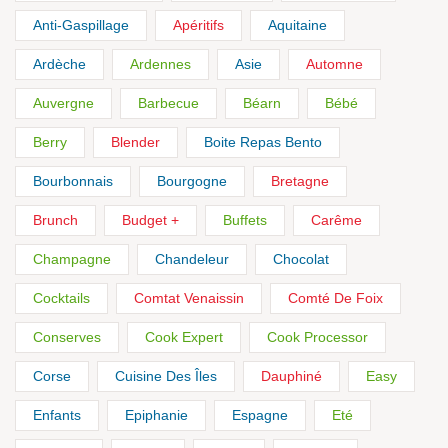
Anti-Gaspillage
Apéritifs
Aquitaine
Ardèche
Ardennes
Asie
Automne
Auvergne
Barbecue
Béarn
Bébé
Berry
Blender
Boite Repas Bento
Bourbonnais
Bourgogne
Bretagne
Brunch
Budget +
Buffets
Carême
Champagne
Chandeleur
Chocolat
Cocktails
Comtat Venaissin
Comté De Foix
Conserves
Cook Expert
Cook Processor
Corse
Cuisine Des Îles
Dauphiné
Easy
Enfants
Epiphanie
Espagne
Eté