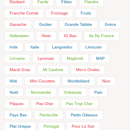
Etudiant
Facile
Fêtes
Flandre
Franche Comté
Fromage
Fruits
Ganache
Goûter
Grande Tablée
Grèce
Halloween
Hiver
IG Bas
Ile De France
Inde
Italie
Languedoc
Limousin
Lorraine
Lyonnais
Maghreb
MAP
Mardi Gras
Mi Carême
Micro Ondes
Midi
Mini Cocottes
Montbéliard
Nice
Noël
Normandie
Orléanais
Pain
Pâques
Pas Cher
Pas Trop Cher
Pays Bas
Pentecôte
Petits Gâteaux
Plat Unique
Portugal
Pour Le Soir