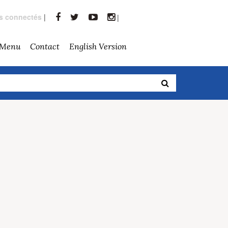
rs connectés
|
|
 Menu
Contact
English Version