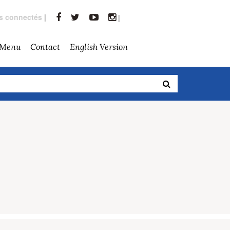
rs connectés
|
|
 Menu
Contact
English Version