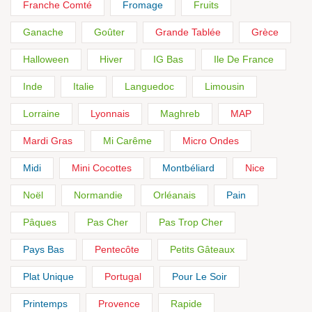
Franche Comté
Fromage
Fruits
Ganache
Goûter
Grande Tablée
Grèce
Halloween
Hiver
IG Bas
Ile De France
Inde
Italie
Languedoc
Limousin
Lorraine
Lyonnais
Maghreb
MAP
Mardi Gras
Mi Carême
Micro Ondes
Midi
Mini Cocottes
Montbéliard
Nice
Noël
Normandie
Orléanais
Pain
Pâques
Pas Cher
Pas Trop Cher
Pays Bas
Pentecôte
Petits Gâteaux
Plat Unique
Portugal
Pour Le Soir
Printemps
Provence
Rapide