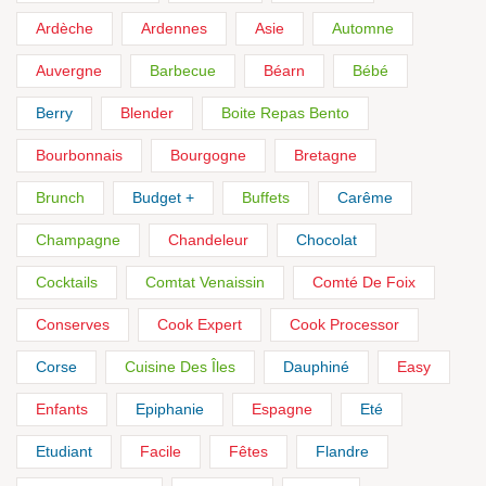
Ardèche
Ardennes
Asie
Automne
Auvergne
Barbecue
Béarn
Bébé
Berry
Blender
Boite Repas Bento
Bourbonnais
Bourgogne
Bretagne
Brunch
Budget +
Buffets
Carême
Champagne
Chandeleur
Chocolat
Cocktails
Comtat Venaissin
Comté De Foix
Conserves
Cook Expert
Cook Processor
Corse
Cuisine Des Îles
Dauphiné
Easy
Enfants
Epiphanie
Espagne
Eté
Etudiant
Facile
Fêtes
Flandre