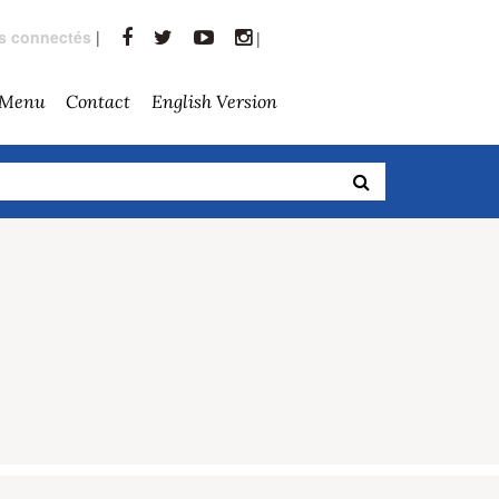
rs connectés
|
|
 Menu
Contact
English Version