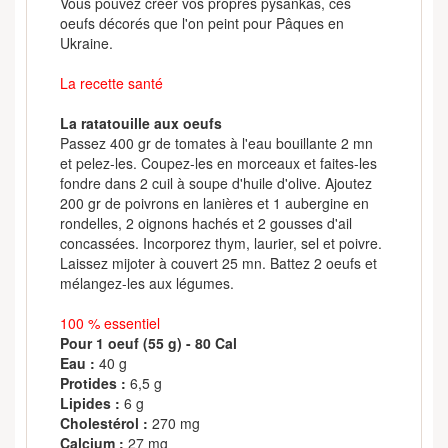
Vous pouvez créer vos propres pysankas, ces
oeufs décorés que l'on peint pour Pâques en
Ukraine.
La recette santé
La ratatouille aux oeufs
Passez 400 gr de tomates à l'eau bouillante 2 mn
et pelez-les. Coupez-les en morceaux et faites-les
fondre dans 2 cuil à soupe d'huile d'olive. Ajoutez
200 gr de poivrons en lanières et 1 aubergine en
rondelles, 2 oignons hachés et 2 gousses d'ail
concassées. Incorporez thym, laurier, sel et poivre.
Laissez mijoter à couvert 25 mn. Battez 2 oeufs et
mélangez-les aux légumes.
100 % essentiel
Pour 1 oeuf (55 g) - 80 Cal
Eau :
40 g
Protides :
6,5 g
Lipides :
6 g
Cholestérol :
270 mg
Calcium :
27 mg