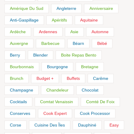
Amérique Du Sud
Angleterre
Anniversaire
Anti-Gaspillage
Apéritifs
Aquitaine
Ardèche
Ardennes
Asie
Automne
Auvergne
Barbecue
Béarn
Bébé
Berry
Blender
Boite Repas Bento
Bourbonnais
Bourgogne
Bretagne
Brunch
Budget +
Buffets
Carême
Champagne
Chandeleur
Chocolat
Cocktails
Comtat Venaissin
Comté De Foix
Conserves
Cook Expert
Cook Processor
Corse
Cuisine Des Îles
Dauphiné
Easy