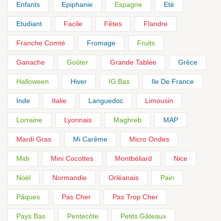
Enfants
Epiphanie
Espagne
Eté
Etudiant
Facile
Fêtes
Flandre
Franche Comté
Fromage
Fruits
Ganache
Goûter
Grande Tablée
Grèce
Halloween
Hiver
IG Bas
Ile De France
Inde
Italie
Languedoc
Limousin
Lorraine
Lyonnais
Maghreb
MAP
Mardi Gras
Mi Carême
Micro Ondes
Midi
Mini Cocottes
Montbéliard
Nice
Noël
Normandie
Orléanais
Pain
Pâques
Pas Cher
Pas Trop Cher
Pays Bas
Pentecôte
Petits Gâteaux