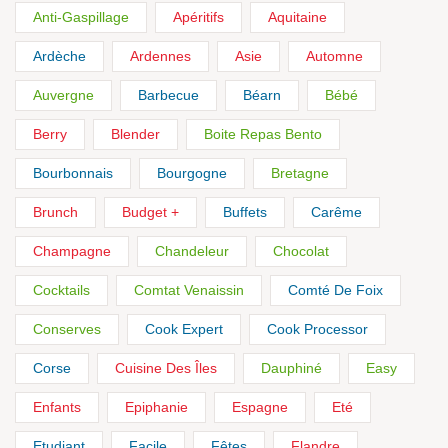
Anti-Gaspillage
Apéritifs
Aquitaine
Ardèche
Ardennes
Asie
Automne
Auvergne
Barbecue
Béarn
Bébé
Berry
Blender
Boite Repas Bento
Bourbonnais
Bourgogne
Bretagne
Brunch
Budget +
Buffets
Carême
Champagne
Chandeleur
Chocolat
Cocktails
Comtat Venaissin
Comté De Foix
Conserves
Cook Expert
Cook Processor
Corse
Cuisine Des Îles
Dauphiné
Easy
Enfants
Epiphanie
Espagne
Eté
Etudiant
Facile
Fêtes
Flandre