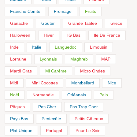
Franche Comté
Fromage
Fruits
Ganache
Goûter
Grande Tablée
Grèce
Halloween
Hiver
IG Bas
Ile De France
Inde
Italie
Languedoc
Limousin
Lorraine
Lyonnais
Maghreb
MAP
Mardi Gras
Mi Carême
Micro Ondes
Midi
Mini Cocottes
Montbéliard
Nice
Noël
Normandie
Orléanais
Pain
Pâques
Pas Cher
Pas Trop Cher
Pays Bas
Pentecôte
Petits Gâteaux
Plat Unique
Portugal
Pour Le Soir