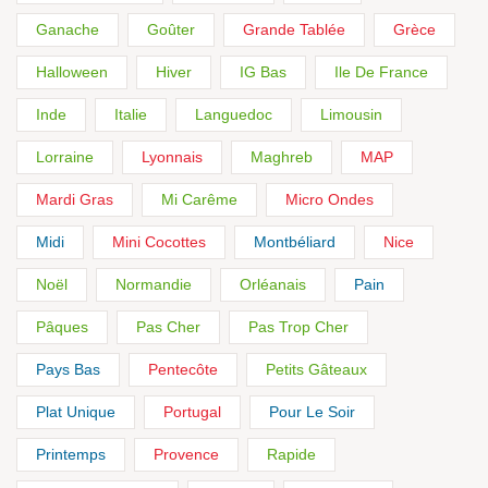
Ganache
Goûter
Grande Tablée
Grèce
Halloween
Hiver
IG Bas
Ile De France
Inde
Italie
Languedoc
Limousin
Lorraine
Lyonnais
Maghreb
MAP
Mardi Gras
Mi Carême
Micro Ondes
Midi
Mini Cocottes
Montbéliard
Nice
Noël
Normandie
Orléanais
Pain
Pâques
Pas Cher
Pas Trop Cher
Pays Bas
Pentecôte
Petits Gâteaux
Plat Unique
Portugal
Pour Le Soir
Printemps
Provence
Rapide