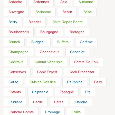
Ardèche
Ardennes
Asie
Automne
Auvergne
Barbecue
Béarn
Bébé
Berry
Blender
Boite Repas Bento
Bourbonnais
Bourgogne
Bretagne
Brunch
Budget +
Buffets
Carême
Champagne
Chandeleur
Chocolat
Cocktails
Comtat Venaissin
Comté De Foix
Conserves
Cook Expert
Cook Processor
Corse
Cuisine Des Îles
Dauphiné
Easy
Enfants
Epiphanie
Espagne
Eté
Etudiant
Facile
Fêtes
Flandre
Franche Comté
Fromage
Fruits