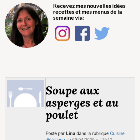
Recevez mes nouvelles idées
recettes et mes menus de la
semaine via:
Soupe aux
asperges et au
poulet
Posté par
Lina
dans la rubrique
Cuisine
diététique
, le 09/04/2005 à 17h40