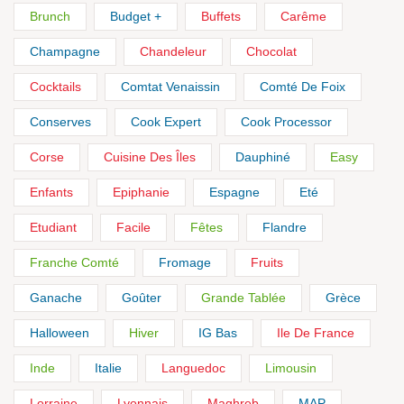
Brunch
Budget +
Buffets
Carême
Champagne
Chandeleur
Chocolat
Cocktails
Comtat Venaissin
Comté De Foix
Conserves
Cook Expert
Cook Processor
Corse
Cuisine Des Îles
Dauphiné
Easy
Enfants
Epiphanie
Espagne
Eté
Etudiant
Facile
Fêtes
Flandre
Franche Comté
Fromage
Fruits
Ganache
Goûter
Grande Tablée
Grèce
Halloween
Hiver
IG Bas
Ile De France
Inde
Italie
Languedoc
Limousin
Lorraine
Lyonnais
Maghreb
MAP