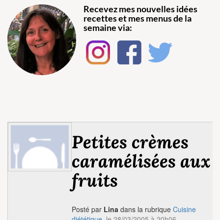
Recevez mes nouvelles idées
recettes et mes menus de la
semaine via:
Petites crèmes
caramélisées aux
fruits
Posté par
Lina
dans la rubrique
Cuisine
diététique
, le 28/03/2005 à 20h06