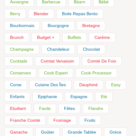
Auvergne
Barbecue
Béarn
Bébé
Berry
Blender
Boite Repas Bento
Bourbonnais
Bourgogne
Bretagne
Brunch
Budget +
Buffets
Carême
Champagne
Chandeleur
Chocolat
Cocktails
Comtat Venaissin
Comté De Foix
Conserves
Cook Expert
Cook Processor
Corse
Cuisine Des Îles
Dauphiné
Easy
Enfants
Epiphanie
Espagne
Eté
Etudiant
Facile
Fêtes
Flandre
Franche Comté
Fromage
Fruits
Ganache
Goûter
Grande Tablée
Grèce