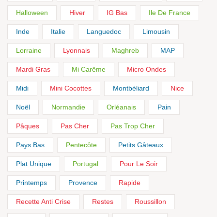
Halloween
Hiver
IG Bas
Ile De France
Inde
Italie
Languedoc
Limousin
Lorraine
Lyonnais
Maghreb
MAP
Mardi Gras
Mi Carême
Micro Ondes
Midi
Mini Cocottes
Montbéliard
Nice
Noël
Normandie
Orléanais
Pain
Pâques
Pas Cher
Pas Trop Cher
Pays Bas
Pentecôte
Petits Gâteaux
Plat Unique
Portugal
Pour Le Soir
Printemps
Provence
Rapide
Recette Anti Crise
Restes
Roussillon