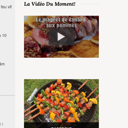
La Vidéo Du Moment!
feu vif
à 10
mâm
11