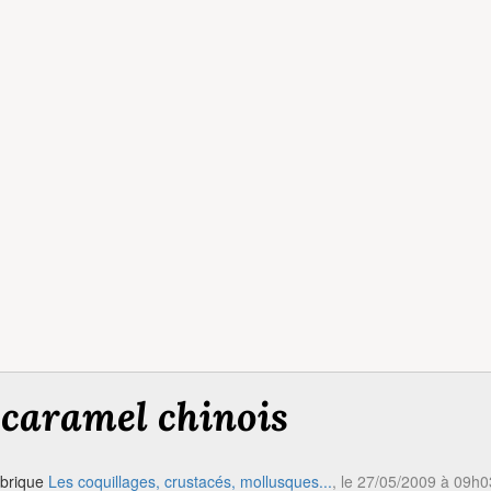
 caramel chinois
ubrique
Les coquillages, crustacés, mollusques...
, le 27/05/2009 à 09h0