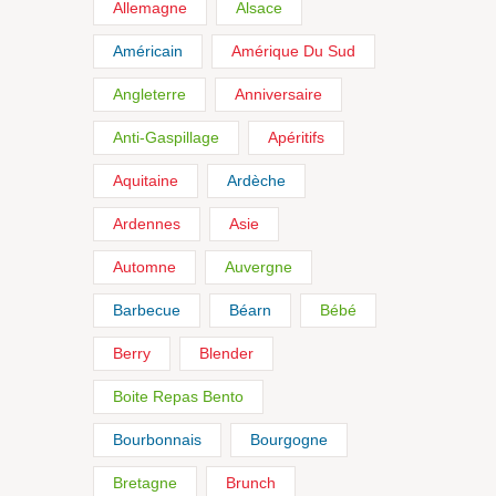
Allemagne
Alsace
Américain
Amérique Du Sud
Angleterre
Anniversaire
Anti-Gaspillage
Apéritifs
Aquitaine
Ardèche
Ardennes
Asie
Automne
Auvergne
Barbecue
Béarn
Bébé
Berry
Blender
Boite Repas Bento
Bourbonnais
Bourgogne
Bretagne
Brunch