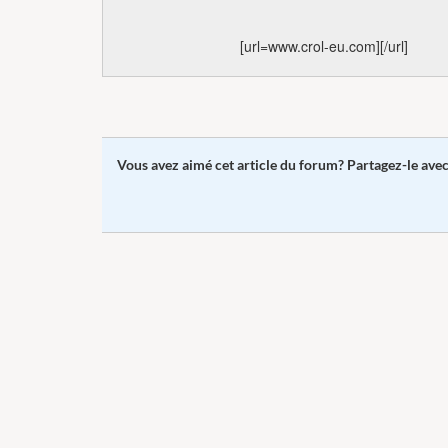
[url=www.crol-eu.com][/url]
Vous avez aimé cet article du forum? Partagez-le ave