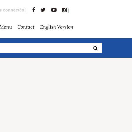
rs connectés
|
|
 Menu
Contact
English Version