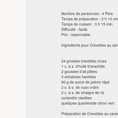
Nombre de personnes : 4 Pers.
Temps de préparation : 0 h 10 mi
Temps de cuisson : 0 h 15 min
Difficulté : facile
Prix : raisonnable
Ingredients pour Crevettes au ca
24 grosses crevettes crues
1 c. à s. d'huile d'arachide
2 gousses d'ail pilées
3 échalotes hachées
60 g de sucre de palme râpé
2 c. à s. de nuoc-mâm
2 c. à s. de vinaigre de riz
coriandre ciselées
quelques quartiersde citron vert
Préparation de Crevettes au cara