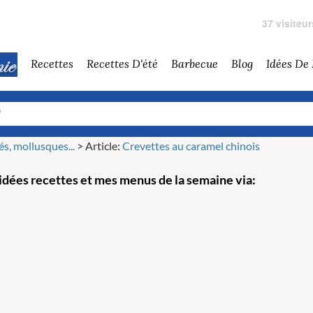
37 visiteu
Recettes
Recettes D'été
Barbecue
Blog
Idées De
és, mollusques...
>
Article:
Crevettes au caramel chinois
dées recettes et mes menus de la semaine via: