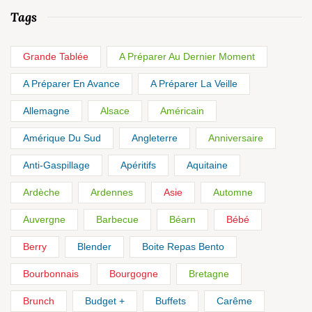
Tags
Grande Tablée
A Préparer Au Dernier Moment
A Préparer En Avance
A Préparer La Veille
Allemagne
Alsace
Américain
Amérique Du Sud
Angleterre
Anniversaire
Anti-Gaspillage
Apéritifs
Aquitaine
Ardèche
Ardennes
Asie
Automne
Auvergne
Barbecue
Béarn
Bébé
Berry
Blender
Boite Repas Bento
Bourbonnais
Bourgogne
Bretagne
Brunch
Budget +
Buffets
Carême