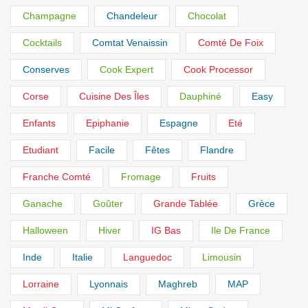
Champagne
Chandeleur
Chocolat
Cocktails
Comtat Venaissin
Comté De Foix
Conserves
Cook Expert
Cook Processor
Corse
Cuisine Des Îles
Dauphiné
Easy
Enfants
Epiphanie
Espagne
Eté
Etudiant
Facile
Fêtes
Flandre
Franche Comté
Fromage
Fruits
Ganache
Goûter
Grande Tablée
Grèce
Halloween
Hiver
IG Bas
Ile De France
Inde
Italie
Languedoc
Limousin
Lorraine
Lyonnais
Maghreb
MAP