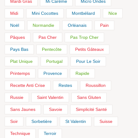
Mardi Gras
Mi Carême
Micro Ondes
Midi
Mini Cocottes
Montbéliard
Nice
Noël
Normandie
Orléanais
Pain
Pâques
Pas Cher
Pas Trop Cher
Pays Bas
Pentecôte
Petits Gâteaux
Plat Unique
Portugal
Pour Le Soir
Printemps
Provence
Rapide
Recette Anti Crise
Restes
Roussillon
Russie
Saint Valentin
Sans Gluten
Sans Jaunes
Savoie
Simplicité Santé
Soir
Sorbetière
St Valentin
Suisse
Technique
Terroir