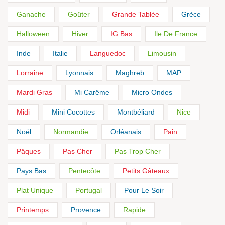
Ganache
Goûter
Grande Tablée
Grèce
Halloween
Hiver
IG Bas
Ile De France
Inde
Italie
Languedoc
Limousin
Lorraine
Lyonnais
Maghreb
MAP
Mardi Gras
Mi Carême
Micro Ondes
Midi
Mini Cocottes
Montbéliard
Nice
Noël
Normandie
Orléanais
Pain
Pâques
Pas Cher
Pas Trop Cher
Pays Bas
Pentecôte
Petits Gâteaux
Plat Unique
Portugal
Pour Le Soir
Printemps
Provence
Rapide