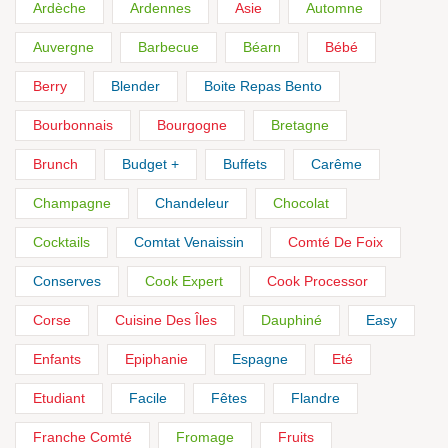
Ardèche
Ardennes
Asie
Automne
Auvergne
Barbecue
Béarn
Bébé
Berry
Blender
Boite Repas Bento
Bourbonnais
Bourgogne
Bretagne
Brunch
Budget +
Buffets
Carême
Champagne
Chandeleur
Chocolat
Cocktails
Comtat Venaissin
Comté De Foix
Conserves
Cook Expert
Cook Processor
Corse
Cuisine Des Îles
Dauphiné
Easy
Enfants
Epiphanie
Espagne
Eté
Etudiant
Facile
Fêtes
Flandre
Franche Comté
Fromage
Fruits