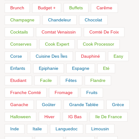
Brunch
Budget +
Buffets
Carême
Champagne
Chandeleur
Chocolat
Cocktails
Comtat Venaissin
Comté De Foix
Conserves
Cook Expert
Cook Processor
Corse
Cuisine Des Îles
Dauphiné
Easy
Enfants
Epiphanie
Espagne
Eté
Etudiant
Facile
Fêtes
Flandre
Franche Comté
Fromage
Fruits
Ganache
Goûter
Grande Tablée
Grèce
Halloween
Hiver
IG Bas
Ile De France
Inde
Italie
Languedoc
Limousin