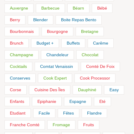
Auvergne
Barbecue
Béarn
Bébé
Berry
Blender
Boite Repas Bento
Bourbonnais
Bourgogne
Bretagne
Brunch
Budget +
Buffets
Carême
Champagne
Chandeleur
Chocolat
Cocktails
Comtat Venaissin
Comté De Foix
Conserves
Cook Expert
Cook Processor
Corse
Cuisine Des Îles
Dauphiné
Easy
Enfants
Epiphanie
Espagne
Eté
Etudiant
Facile
Fêtes
Flandre
Franche Comté
Fromage
Fruits