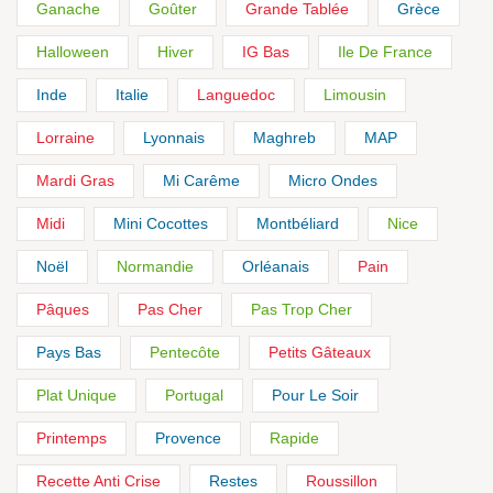
Ganache
Goûter
Grande Tablée
Grèce
Halloween
Hiver
IG Bas
Ile De France
Inde
Italie
Languedoc
Limousin
Lorraine
Lyonnais
Maghreb
MAP
Mardi Gras
Mi Carême
Micro Ondes
Midi
Mini Cocottes
Montbéliard
Nice
Noël
Normandie
Orléanais
Pain
Pâques
Pas Cher
Pas Trop Cher
Pays Bas
Pentecôte
Petits Gâteaux
Plat Unique
Portugal
Pour Le Soir
Printemps
Provence
Rapide
Recette Anti Crise
Restes
Roussillon