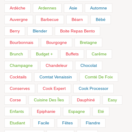
Ardèche
Ardennes
Asie
Automne
Auvergne
Barbecue
Béarn
Bébé
Berry
Blender
Boite Repas Bento
Bourbonnais
Bourgogne
Bretagne
Brunch
Budget +
Buffets
Carême
Champagne
Chandeleur
Chocolat
Cocktails
Comtat Venaissin
Comté De Foix
Conserves
Cook Expert
Cook Processor
Corse
Cuisine Des Îles
Dauphiné
Easy
Enfants
Epiphanie
Espagne
Eté
Etudiant
Facile
Fêtes
Flandre