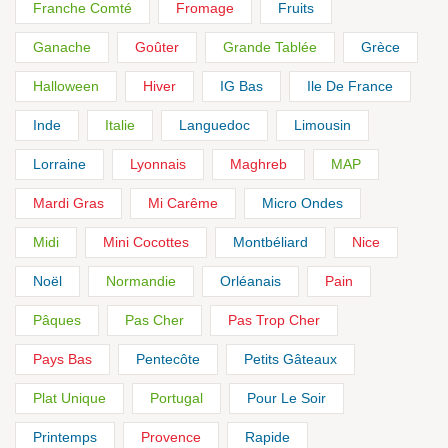
Franche Comté
Fromage
Fruits
Ganache
Goûter
Grande Tablée
Grèce
Halloween
Hiver
IG Bas
Ile De France
Inde
Italie
Languedoc
Limousin
Lorraine
Lyonnais
Maghreb
MAP
Mardi Gras
Mi Carême
Micro Ondes
Midi
Mini Cocottes
Montbéliard
Nice
Noël
Normandie
Orléanais
Pain
Pâques
Pas Cher
Pas Trop Cher
Pays Bas
Pentecôte
Petits Gâteaux
Plat Unique
Portugal
Pour Le Soir
Printemps
Provence
Rapide