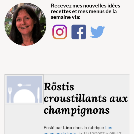
Recevez mes nouvelles idées
recettes et mes menus de la
semaine via:
Röstis
croustillants aux
champignons
Posté par
Lina
dans la rubrique
Les
pommes de terre
, le 11/12/2007 à 05h17