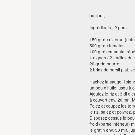
bonjour,
Ingrédients : 2 pers
150 gr de riz brun (nat
500 gr de tomates
100 gr d'emmental râp
1 oignon / 2 feuilles de
20 gr de beurre
2 brins de persil plat, se
Hachez la sauge, l'oign
un peu d'huile jusqu'à c
Ajoutez le riz et 3 dl d'e
à couvert env. 20 mn. Me
Pelez et coupez les tom
le riz, salez et poivrez
Disposez dessus le beur
froid (partie inférieur) 
le gratin env. 30 mn. ju