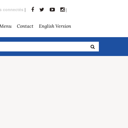
rs connectés
|
|
 Menu
Contact
English Version