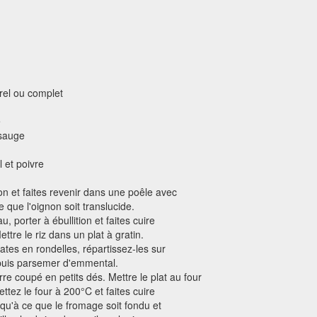
urel ou complet
é
 sauge
l et poivre
on et faites revenir dans une poêle avec
e que l'oignon soit translucide.
au, porter à ébullition et faites cuire
ttre le riz dans un plat à gratin.
ates en rondelles, répartissez-les sur
, puis parsemer d'emmental.
re coupé en petits dés. Mettre le plat au four
mettez le four à 200°C et faites cuire
squ'à ce que le fromage soit fondu et