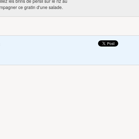
ez les brins de persil sur le riz au
mpagner ce gratin d'une salade.
c