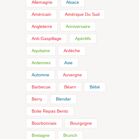
Allemagne
Alsace
Américain
Amérique Du Sud
Angleterre
Anniversaire
Anti-Gaspillage
Apéritifs
Aquitaine
Ardèche
Ardennes
Asie
Automne
Auvergne
Barbecue
Béarn
Bébé
Berry
Blender
Boite Repas Bento
Bourbonnais
Bourgogne
Bretagne
Brunch