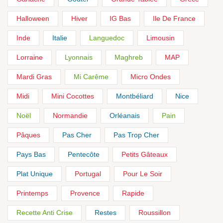
Halloween
Hiver
IG Bas
Ile De France
Inde
Italie
Languedoc
Limousin
Lorraine
Lyonnais
Maghreb
MAP
Mardi Gras
Mi Carême
Micro Ondes
Midi
Mini Cocottes
Montbéliard
Nice
Noël
Normandie
Orléanais
Pain
Pâques
Pas Cher
Pas Trop Cher
Pays Bas
Pentecôte
Petits Gâteaux
Plat Unique
Portugal
Pour Le Soir
Printemps
Provence
Rapide
Recette Anti Crise
Restes
Roussillon