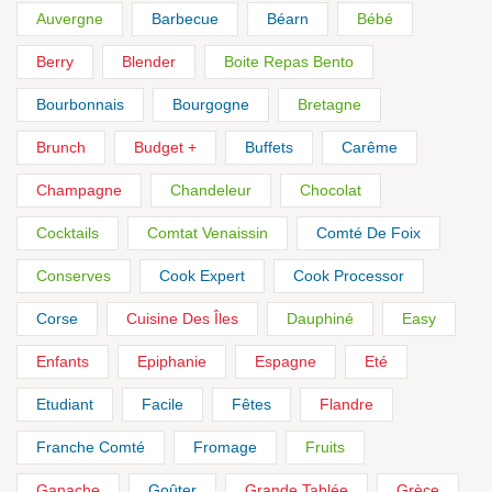
Auvergne
Barbecue
Béarn
Bébé
Berry
Blender
Boite Repas Bento
Bourbonnais
Bourgogne
Bretagne
Brunch
Budget +
Buffets
Carême
Champagne
Chandeleur
Chocolat
Cocktails
Comtat Venaissin
Comté De Foix
Conserves
Cook Expert
Cook Processor
Corse
Cuisine Des Îles
Dauphiné
Easy
Enfants
Epiphanie
Espagne
Eté
Etudiant
Facile
Fêtes
Flandre
Franche Comté
Fromage
Fruits
Ganache
Goûter
Grande Tablée
Grèce