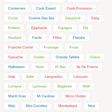
Conserves
Cook Expert
Cook Processor
Corse
Cuisine Des Îles
Dauphiné
Easy
Enfants
Epiphanie
Espagne
Eté
Etudiant
Facile
Fêtes
Flandre
Franche Comté
Fromage
Fruits
Ganache
Goûter
Grande Tablée
Grèce
Halloween
Hiver
IG Bas
Ile De France
Inde
Italie
Languedoc
Limousin
Lorraine
Lyonnais
Maghreb
MAP
Mardi Gras
Mi Carême
Micro Ondes
Midi
Mini Cocottes
Montbéliard
Nice