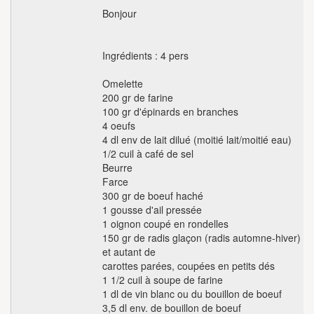
Bonjour
Ingrédients : 4 pers
Omelette
200 gr de farine
100 gr d'épinards en branches
4 oeufs
4 dl env de lait dilué (moitié lait/moitié eau)
1/2 cuil à café de sel
Beurre
Farce
300 gr de boeuf haché
1 gousse d'ail pressée
1 oignon coupé en rondelles
150 gr de radis glaçon (radis automne-hiver)
et autant de
carottes parées, coupées en petits dés
1 1/2 cuil à soupe de farine
1 dl de vin blanc ou du bouillon de boeuf
3,5 dl env. de bouillon de boeuf