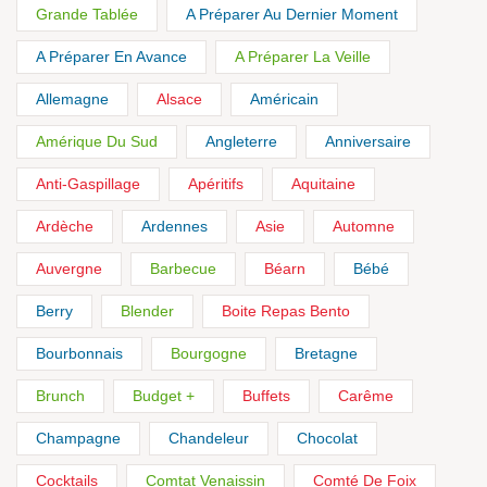
Grande Tablée
A Préparer Au Dernier Moment
A Préparer En Avance
A Préparer La Veille
Allemagne
Alsace
Américain
Amérique Du Sud
Angleterre
Anniversaire
Anti-Gaspillage
Apéritifs
Aquitaine
Ardèche
Ardennes
Asie
Automne
Auvergne
Barbecue
Béarn
Bébé
Berry
Blender
Boite Repas Bento
Bourbonnais
Bourgogne
Bretagne
Brunch
Budget +
Buffets
Carême
Champagne
Chandeleur
Chocolat
Cocktails
Comtat Venaissin
Comté De Foix