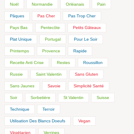
Noël
Normandie
Orléanais
Pain
Pâques
Pas Cher
Pas Trop Cher
Pays Bas
Pentecôte
Petits Gâteaux
Plat Unique
Portugal
Pour Le Soir
Printemps
Provence
Rapide
Recette Anti Crise
Restes
Roussillon
Russie
Saint Valentin
Sans Gluten
Sans Jaunes
Savoie
Simplicité Santé
Soir
Sorbetière
St Valentin
Suisse
Technique
Terroir
Utilisation Des Blancs Doeufs
Vegan
Végétarien
Verrines