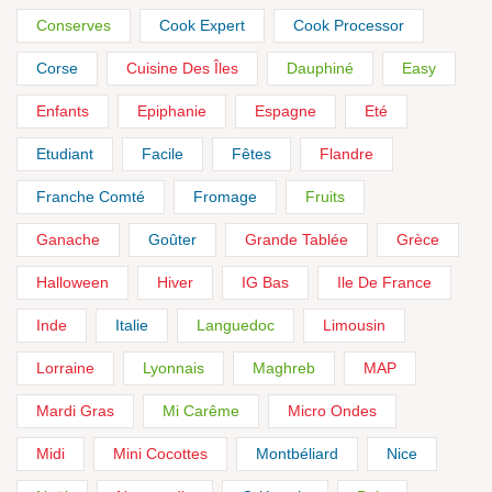
Conserves
Cook Expert
Cook Processor
Corse
Cuisine Des Îles
Dauphiné
Easy
Enfants
Epiphanie
Espagne
Eté
Etudiant
Facile
Fêtes
Flandre
Franche Comté
Fromage
Fruits
Ganache
Goûter
Grande Tablée
Grèce
Halloween
Hiver
IG Bas
Ile De France
Inde
Italie
Languedoc
Limousin
Lorraine
Lyonnais
Maghreb
MAP
Mardi Gras
Mi Carême
Micro Ondes
Midi
Mini Cocottes
Montbéliard
Nice