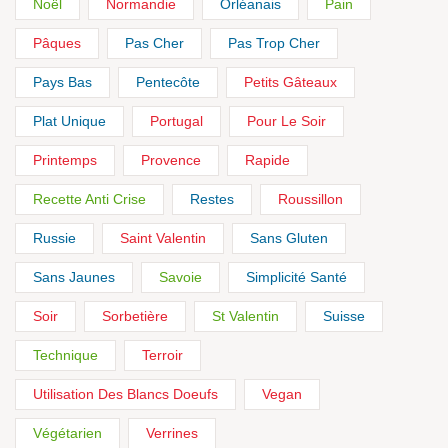
Noël
Normandie
Orléanais
Pain
Pâques
Pas Cher
Pas Trop Cher
Pays Bas
Pentecôte
Petits Gâteaux
Plat Unique
Portugal
Pour Le Soir
Printemps
Provence
Rapide
Recette Anti Crise
Restes
Roussillon
Russie
Saint Valentin
Sans Gluten
Sans Jaunes
Savoie
Simplicité Santé
Soir
Sorbetière
St Valentin
Suisse
Technique
Terroir
Utilisation Des Blancs Doeufs
Vegan
Végétarien
Verrines