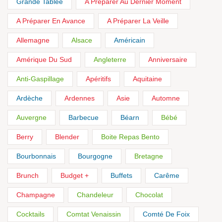
Grande Tablée
A Préparer Au Dernier Moment
A Préparer En Avance
A Préparer La Veille
Allemagne
Alsace
Américain
Amérique Du Sud
Angleterre
Anniversaire
Anti-Gaspillage
Apéritifs
Aquitaine
Ardèche
Ardennes
Asie
Automne
Auvergne
Barbecue
Béarn
Bébé
Berry
Blender
Boite Repas Bento
Bourbonnais
Bourgogne
Bretagne
Brunch
Budget +
Buffets
Carême
Champagne
Chandeleur
Chocolat
Cocktails
Comtat Venaissin
Comté De Foix