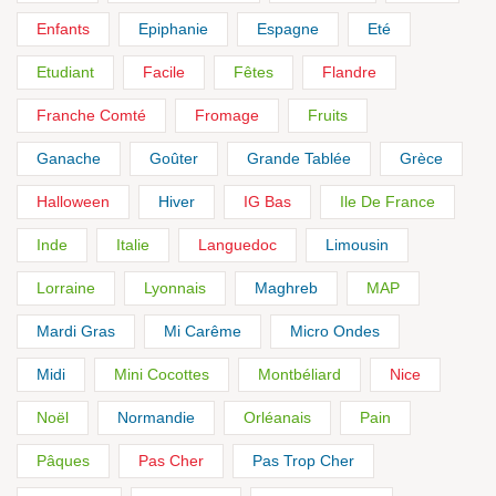
Enfants
Epiphanie
Espagne
Eté
Etudiant
Facile
Fêtes
Flandre
Franche Comté
Fromage
Fruits
Ganache
Goûter
Grande Tablée
Grèce
Halloween
Hiver
IG Bas
Ile De France
Inde
Italie
Languedoc
Limousin
Lorraine
Lyonnais
Maghreb
MAP
Mardi Gras
Mi Carême
Micro Ondes
Midi
Mini Cocottes
Montbéliard
Nice
Noël
Normandie
Orléanais
Pain
Pâques
Pas Cher
Pas Trop Cher