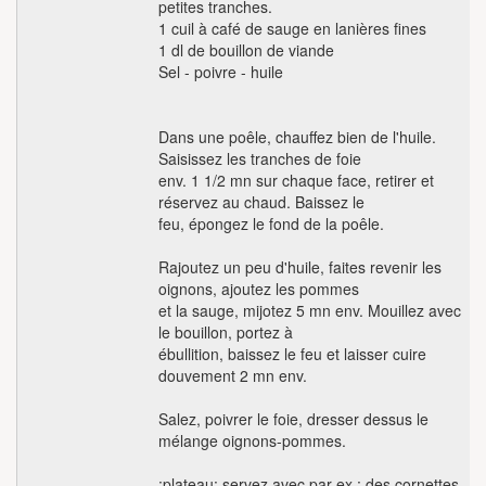
petites tranches.
1 cuil à café de sauge en lanières fines
1 dl de bouillon de viande
Sel - poivre - huile
Dans une poêle, chauffez bien de l'huile.
Saisissez les tranches de foie
env. 1 1/2 mn sur chaque face, retirer et
réservez au chaud. Baissez le
feu, épongez le fond de la poêle.
Rajoutez un peu d'huile, faites revenir les
oignons, ajoutez les pommes
et la sauge, mijotez 5 mn env. Mouillez avec
le bouillon, portez à
ébullition, baissez le feu et laisser cuire
douvement 2 mn env.
Salez, poivrer le foie, dresser dessus le
mélange oignons-pommes.
:plateau: servez avec par ex : des cornettes,