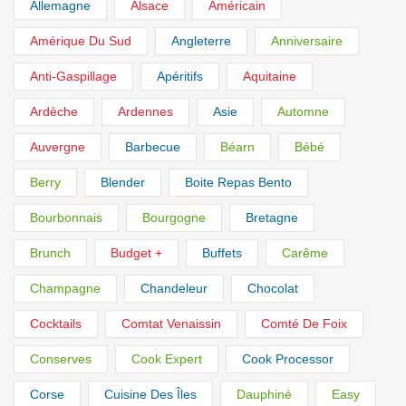
Allemagne
Alsace
Américain
Amérique Du Sud
Angleterre
Anniversaire
Anti-Gaspillage
Apéritifs
Aquitaine
Ardèche
Ardennes
Asie
Automne
Auvergne
Barbecue
Béarn
Bébé
Berry
Blender
Boite Repas Bento
Bourbonnais
Bourgogne
Bretagne
Brunch
Budget +
Buffets
Carême
Champagne
Chandeleur
Chocolat
Cocktails
Comtat Venaissin
Comté De Foix
Conserves
Cook Expert
Cook Processor
Corse
Cuisine Des Îles
Dauphiné
Easy