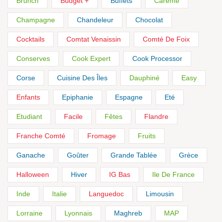
Brunch
Budget +
Buffets
Carême
Champagne
Chandeleur
Chocolat
Cocktails
Comtat Venaissin
Comté De Foix
Conserves
Cook Expert
Cook Processor
Corse
Cuisine Des Îles
Dauphiné
Easy
Enfants
Epiphanie
Espagne
Eté
Etudiant
Facile
Fêtes
Flandre
Franche Comté
Fromage
Fruits
Ganache
Goûter
Grande Tablée
Grèce
Halloween
Hiver
IG Bas
Ile De France
Inde
Italie
Languedoc
Limousin
Lorraine
Lyonnais
Maghreb
MAP