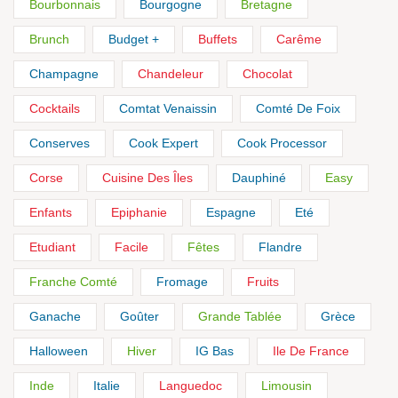
Bourbonnais
Bourgogne
Bretagne
Brunch
Budget +
Buffets
Carême
Champagne
Chandeleur
Chocolat
Cocktails
Comtat Venaissin
Comté De Foix
Conserves
Cook Expert
Cook Processor
Corse
Cuisine Des Îles
Dauphiné
Easy
Enfants
Epiphanie
Espagne
Eté
Etudiant
Facile
Fêtes
Flandre
Franche Comté
Fromage
Fruits
Ganache
Goûter
Grande Tablée
Grèce
Halloween
Hiver
IG Bas
Ile De France
Inde
Italie
Languedoc
Limousin