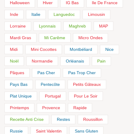
Halloween
Hiver
IG Bas
Ile De France
Inde
Italie
Languedoc
Limousin
Lorraine
Lyonnais
Maghreb
MAP
Mardi Gras
Mi Carême
Micro Ondes
Midi
Mini Cocottes
Montbéliard
Nice
Noël
Normandie
Orléanais
Pain
Pâques
Pas Cher
Pas Trop Cher
Pays Bas
Pentecôte
Petits Gâteaux
Plat Unique
Portugal
Pour Le Soir
Printemps
Provence
Rapide
Recette Anti Crise
Restes
Roussillon
Russie
Saint Valentin
Sans Gluten