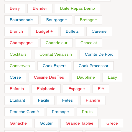
Berry
Blender
Boite Repas Bento
Bourbonnais
Bourgogne
Bretagne
Brunch
Budget +
Buffets
Carême
Champagne
Chandeleur
Chocolat
Cocktails
Comtat Venaissin
Comté De Foix
Conserves
Cook Expert
Cook Processor
Corse
Cuisine Des Îles
Dauphiné
Easy
Enfants
Epiphanie
Espagne
Eté
Etudiant
Facile
Fêtes
Flandre
Franche Comté
Fromage
Fruits
Ganache
Goûter
Grande Tablée
Grèce