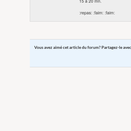
15 à 20 mn.
:repas: :faim: :faim:
Vous avez aimé cet article du forum? Partagez-le ave