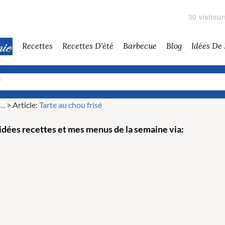
30 visiteu
Recettes
Recettes D'été
Barbecue
Blog
Idées De
..
>
Article:
Tarte au chou frisé
dées recettes et mes menus de la semaine via: