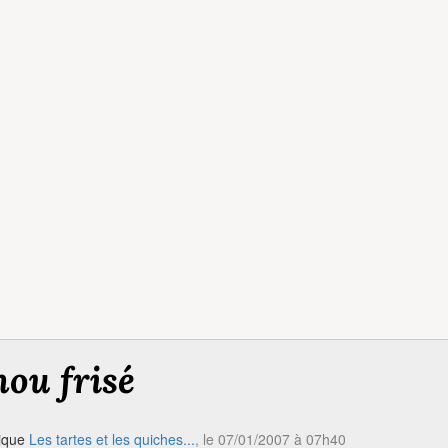
hou frisé
rique
Les tartes et les quiches...
, le 07/01/2007 à 07h40