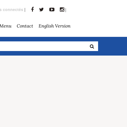
rs connectés
|
|
 Menu
Contact
English Version