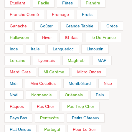
Etudiant
Facile
Fêtes
Flandre
Franche Comté
Fromage
Fruits
Ganache
Goûter
Grande Tablée
Grèce
Halloween
Hiver
IG Bas
Ile De France
Inde
Italie
Languedoc
Limousin
Lorraine
Lyonnais
Maghreb
MAP
Mardi Gras
Mi Carême
Micro Ondes
Midi
Mini Cocottes
Montbéliard
Nice
Noël
Normandie
Orléanais
Pain
Pâques
Pas Cher
Pas Trop Cher
Pays Bas
Pentecôte
Petits Gâteaux
Plat Unique
Portugal
Pour Le Soir