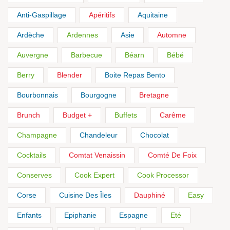
Anti-Gaspillage
Apéritifs
Aquitaine
Ardèche
Ardennes
Asie
Automne
Auvergne
Barbecue
Béarn
Bébé
Berry
Blender
Boite Repas Bento
Bourbonnais
Bourgogne
Bretagne
Brunch
Budget +
Buffets
Carême
Champagne
Chandeleur
Chocolat
Cocktails
Comtat Venaissin
Comté De Foix
Conserves
Cook Expert
Cook Processor
Corse
Cuisine Des Îles
Dauphiné
Easy
Enfants
Epiphanie
Espagne
Eté