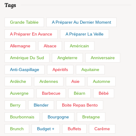
Tags
Grande Tablée
A Préparer Au Dernier Moment
A Préparer En Avance
A Préparer La Veille
Allemagne
Alsace
Américain
Amérique Du Sud
Angleterre
Anniversaire
Anti-Gaspillage
Apéritifs
Aquitaine
Ardèche
Ardennes
Asie
Automne
Auvergne
Barbecue
Béarn
Bébé
Berry
Blender
Boite Repas Bento
Bourbonnais
Bourgogne
Bretagne
Brunch
Budget +
Buffets
Carême