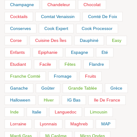
Champagne
Chandeleur
Chocolat
Cocktails
Comtat Venaissin
Comté De Foix
Conserves
Cook Expert
Cook Processor
Corse
Cuisine Des Îles
Dauphiné
Easy
Enfants
Epiphanie
Espagne
Eté
Etudiant
Facile
Fêtes
Flandre
Franche Comté
Fromage
Fruits
Ganache
Goûter
Grande Tablée
Grèce
Halloween
Hiver
IG Bas
Ile De France
Inde
Italie
Languedoc
Limousin
Lorraine
Lyonnais
Maghreb
MAP
Mardi Gras
Mi Carême
Micro Ondes