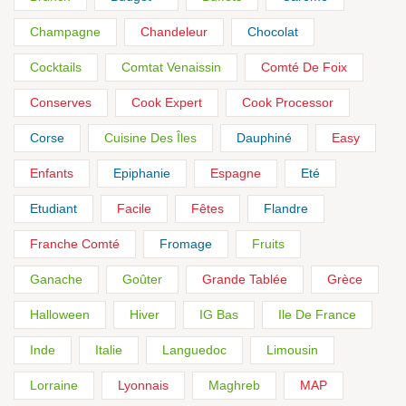
Champagne
Chandeleur
Chocolat
Cocktails
Comtat Venaissin
Comté De Foix
Conserves
Cook Expert
Cook Processor
Corse
Cuisine Des Îles
Dauphiné
Easy
Enfants
Epiphanie
Espagne
Eté
Etudiant
Facile
Fêtes
Flandre
Franche Comté
Fromage
Fruits
Ganache
Goûter
Grande Tablée
Grèce
Halloween
Hiver
IG Bas
Ile De France
Inde
Italie
Languedoc
Limousin
Lorraine
Lyonnais
Maghreb
MAP