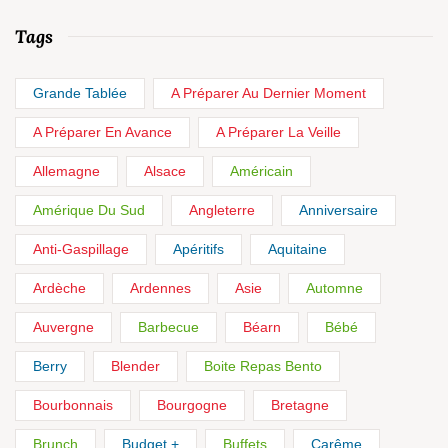
Tags
Grande Tablée
A Préparer Au Dernier Moment
A Préparer En Avance
A Préparer La Veille
Allemagne
Alsace
Américain
Amérique Du Sud
Angleterre
Anniversaire
Anti-Gaspillage
Apéritifs
Aquitaine
Ardèche
Ardennes
Asie
Automne
Auvergne
Barbecue
Béarn
Bébé
Berry
Blender
Boite Repas Bento
Bourbonnais
Bourgogne
Bretagne
Brunch
Budget +
Buffets
Carême