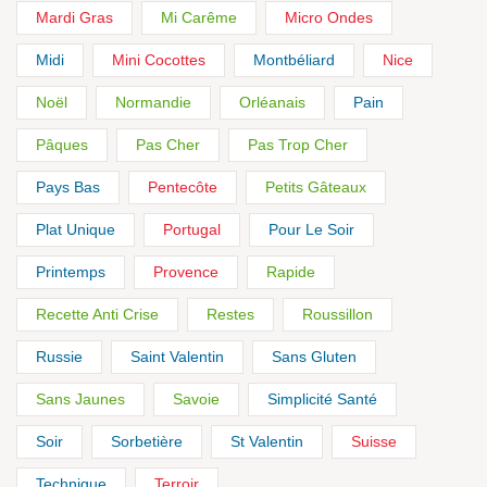
Mardi Gras
Mi Carême
Micro Ondes
Midi
Mini Cocottes
Montbéliard
Nice
Noël
Normandie
Orléanais
Pain
Pâques
Pas Cher
Pas Trop Cher
Pays Bas
Pentecôte
Petits Gâteaux
Plat Unique
Portugal
Pour Le Soir
Printemps
Provence
Rapide
Recette Anti Crise
Restes
Roussillon
Russie
Saint Valentin
Sans Gluten
Sans Jaunes
Savoie
Simplicité Santé
Soir
Sorbetière
St Valentin
Suisse
Technique
Terroir