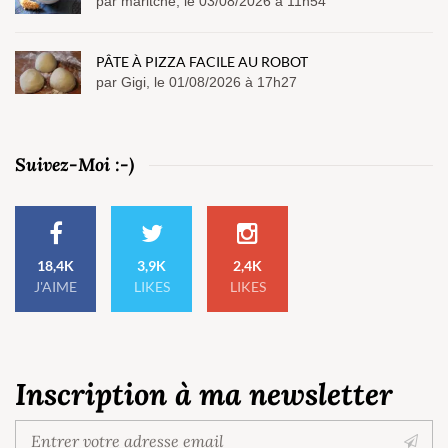
par maritche, le 03/08/2026 à 11h54
PÂTE À PIZZA FACILE AU ROBOT
par Gigi, le 01/08/2026 à 17h27
Suivez-Moi :-)
18,4K
3,9K
2,4K
J'AIME
LIKES
LIKES
Inscription à ma newsletter