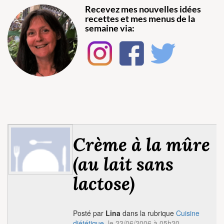
Recevez mes nouvelles idées
recettes et mes menus de la
semaine via:
Crème à la mûre
(au lait sans
lactose)
Posté par
Lina
dans la rubrique
Cuisine
diététique
, le 23/06/2006 à 05h20