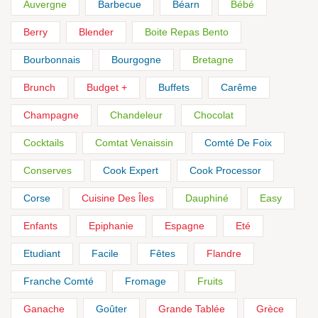
Auvergne
Barbecue
Béarn
Bébé
Berry
Blender
Boite Repas Bento
Bourbonnais
Bourgogne
Bretagne
Brunch
Budget +
Buffets
Carême
Champagne
Chandeleur
Chocolat
Cocktails
Comtat Venaissin
Comté De Foix
Conserves
Cook Expert
Cook Processor
Corse
Cuisine Des Îles
Dauphiné
Easy
Enfants
Epiphanie
Espagne
Eté
Etudiant
Facile
Fêtes
Flandre
Franche Comté
Fromage
Fruits
Ganache
Goûter
Grande Tablée
Grèce