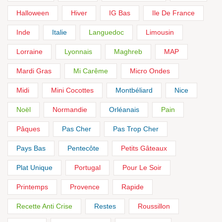
Halloween
Hiver
IG Bas
Ile De France
Inde
Italie
Languedoc
Limousin
Lorraine
Lyonnais
Maghreb
MAP
Mardi Gras
Mi Carême
Micro Ondes
Midi
Mini Cocottes
Montbéliard
Nice
Noël
Normandie
Orléanais
Pain
Pâques
Pas Cher
Pas Trop Cher
Pays Bas
Pentecôte
Petits Gâteaux
Plat Unique
Portugal
Pour Le Soir
Printemps
Provence
Rapide
Recette Anti Crise
Restes
Roussillon