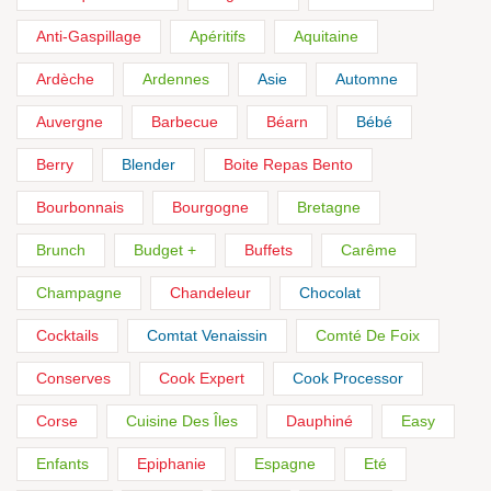
Anti-Gaspillage
Apéritifs
Aquitaine
Ardèche
Ardennes
Asie
Automne
Auvergne
Barbecue
Béarn
Bébé
Berry
Blender
Boite Repas Bento
Bourbonnais
Bourgogne
Bretagne
Brunch
Budget +
Buffets
Carême
Champagne
Chandeleur
Chocolat
Cocktails
Comtat Venaissin
Comté De Foix
Conserves
Cook Expert
Cook Processor
Corse
Cuisine Des Îles
Dauphiné
Easy
Enfants
Epiphanie
Espagne
Eté