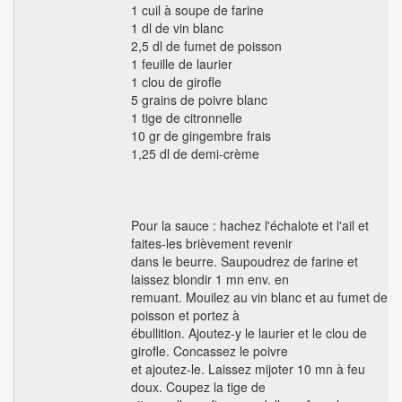
1 cuil à soupe de farine
1 dl de vin blanc
2,5 dl de fumet de poisson
1 feuille de laurier
1 clou de girofle
5 grains de poivre blanc
1 tige de citronnelle
10 gr de gingembre frais
1,25 dl de demi-crème
Pour la sauce : hachez l'échalote et l'ail et
faites-les brièvement revenir
dans le beurre. Saupoudrez de farine et
laissez blondir 1 mn env. en
remuant. Mouilez au vin blanc et au fumet de
poisson et portez à
ébullition. Ajoutez-y le laurier et le clou de
girofle. Concassez le poivre
et ajoutez-le. Laissez mijoter 10 mn à feu
doux. Coupez la tige de