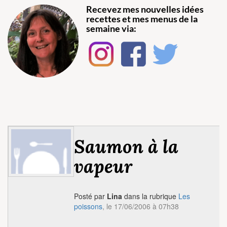
Recevez mes nouvelles idées
recettes et mes menus de la
semaine via:
Saumon à la
vapeur
Posté par
Lina
dans la rubrique
Les
poissons
, le 17/06/2006 à 07h38