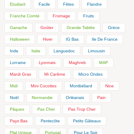
Etudiant
Facile
Fêtes
Flandre
Franche Comté
Fromage
Fruits
Ganache
Goûter
Grande Tablée
Grèce
Halloween
Hiver
IG Bas
Ile De France
Inde
Italie
Languedoc
Limousin
Lorraine
Lyonnais
Maghreb
MAP
Mardi Gras
Mi Carême
Micro Ondes
Midi
Mini Cocottes
Montbéliard
Nice
Noël
Normandie
Orléanais
Pain
Pâques
Pas Cher
Pas Trop Cher
Pays Bas
Pentecôte
Petits Gâteaux
Plat Unique
Portugal
Pour Le Soir