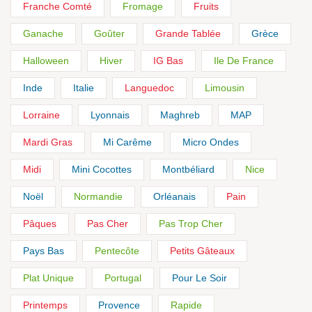
Franche Comté
Fromage
Fruits
Ganache
Goûter
Grande Tablée
Grèce
Halloween
Hiver
IG Bas
Ile De France
Inde
Italie
Languedoc
Limousin
Lorraine
Lyonnais
Maghreb
MAP
Mardi Gras
Mi Carême
Micro Ondes
Midi
Mini Cocottes
Montbéliard
Nice
Noël
Normandie
Orléanais
Pain
Pâques
Pas Cher
Pas Trop Cher
Pays Bas
Pentecôte
Petits Gâteaux
Plat Unique
Portugal
Pour Le Soir
Printemps
Provence
Rapide