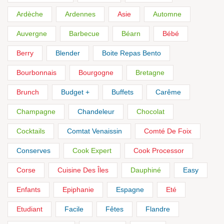
Ardèche
Ardennes
Asie
Automne
Auvergne
Barbecue
Béarn
Bébé
Berry
Blender
Boite Repas Bento
Bourbonnais
Bourgogne
Bretagne
Brunch
Budget +
Buffets
Carême
Champagne
Chandeleur
Chocolat
Cocktails
Comtat Venaissin
Comté De Foix
Conserves
Cook Expert
Cook Processor
Corse
Cuisine Des Îles
Dauphiné
Easy
Enfants
Epiphanie
Espagne
Eté
Etudiant
Facile
Fêtes
Flandre