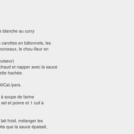
ce blanche au curry
 carottes en bâtonnets, les
morceaux, le chou-fleur en
cuiseur)
 chaud et napper avec la sauce
ette hachée.
Cal./pers.
il à soupe de farine
sel et poivre et 1 cuil à
lait froid, mélanger les
Dès que la sauce épaissit,