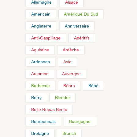
Allemagne
Alsace
Américain
Amérique Du Sud
Angleterre
Anniversaire
Anti-Gaspillage
Apéritifs
Aquitaine
Ardèche
Ardennes
Asie
Automne
Auvergne
Barbecue
Béarn
Bébé
Berry
Blender
Boite Repas Bento
Bourbonnais
Bourgogne
Bretagne
Brunch