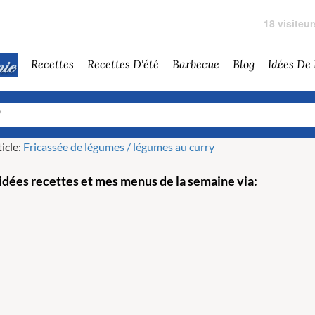
18 visiteu
Recettes
Recettes D'été
Barbecue
Blog
Idées De
icle:
Fricassée de légumes / légumes au curry
dées recettes et mes menus de la semaine via: