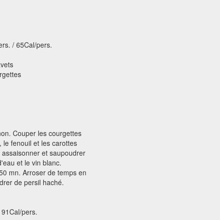
. / 65Cal/pers.
avets
rgettes
non. Couper les courgettes
le fenouil et les carottes
e, assaisonner et saupoudrer
d'eau et le vin blanc.
 50 mn. Arroser de temps en
drer de persil haché.
91Cal/pers.