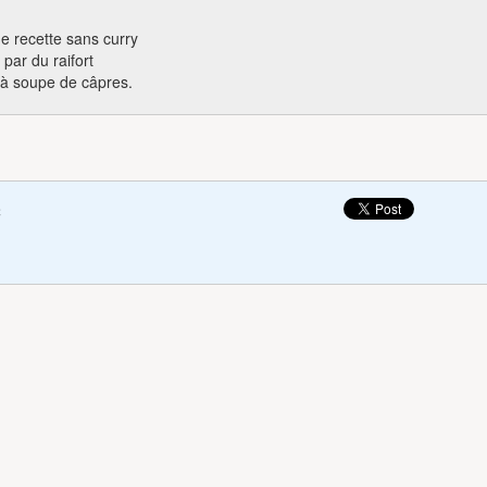
e recette sans curry
 par du raifort
 à soupe de câpres.
c