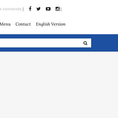
rs connectés
|
|
 Menu
Contact
English Version