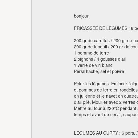
bonjour,
FRICASSEE DE LEGUMES : 6 pers
200 gr de carottes / 200 gr de n
200 gr de fenouil / 200 gr de cou
1 pomme de terre
2 oignons / 4 gousses d'ail
1 verre de vin blanc
Persil haché, sel et poivre
Peler les légumes. Emincer l'oig
et pommes de terre en rondelles, 
en julienne et le navet en quatr
d'ail pilé. Mouiller avec 2 verres 
Mettre au four à 220°C pendant
temps et avant de servir, saupou
LEGUMES AU CURRY : 6 pers. / 