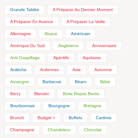
Grande Tablée
A Préparer Au Dernier Moment
A Préparer En Avance
A Préparer La Veille
Allemagne
Alsace
Américain
Amérique Du Sud
Angleterre
Anniversaire
Anti-Gaspillage
Apéritifs
Aquitaine
Ardèche
Ardennes
Asie
Automne
Auvergne
Barbecue
Béarn
Bébé
Berry
Blender
Boite Repas Bento
Bourbonnais
Bourgogne
Bretagne
Brunch
Budget +
Buffets
Carême
Champagne
Chandeleur
Chocolat