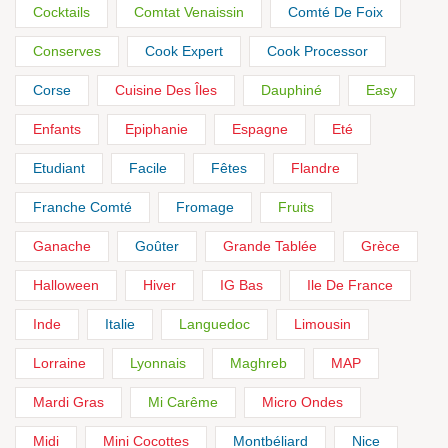
Cocktails
Comtat Venaissin
Comté De Foix
Conserves
Cook Expert
Cook Processor
Corse
Cuisine Des Îles
Dauphiné
Easy
Enfants
Epiphanie
Espagne
Eté
Etudiant
Facile
Fêtes
Flandre
Franche Comté
Fromage
Fruits
Ganache
Goûter
Grande Tablée
Grèce
Halloween
Hiver
IG Bas
Ile De France
Inde
Italie
Languedoc
Limousin
Lorraine
Lyonnais
Maghreb
MAP
Mardi Gras
Mi Carême
Micro Ondes
Midi
Mini Cocottes
Montbéliard
Nice