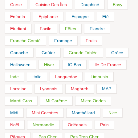
Corse
Cuisine Des Îles
Dauphiné
Easy
Enfants
Epiphanie
Espagne
Eté
Etudiant
Facile
Fêtes
Flandre
Franche Comté
Fromage
Fruits
Ganache
Goûter
Grande Tablée
Grèce
Halloween
Hiver
IG Bas
Ile De France
Inde
Italie
Languedoc
Limousin
Lorraine
Lyonnais
Maghreb
MAP
Mardi Gras
Mi Carême
Micro Ondes
Midi
Mini Cocottes
Montbéliard
Nice
Noël
Normandie
Orléanais
Pain
Pâques
Pas Cher
Pas Trop Cher