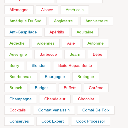
Allemagne
Alsace
Américain
Amérique Du Sud
Angleterre
Anniversaire
Anti-Gaspillage
Apéritifs
Aquitaine
Ardèche
Ardennes
Asie
Automne
Auvergne
Barbecue
Béarn
Bébé
Berry
Blender
Boite Repas Bento
Bourbonnais
Bourgogne
Bretagne
Brunch
Budget +
Buffets
Carême
Champagne
Chandeleur
Chocolat
Cocktails
Comtat Venaissin
Comté De Foix
Conserves
Cook Expert
Cook Processor