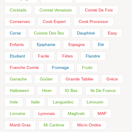
Cocktails
Comtat Venaissin
Comté De Foix
Conserves
Cook Expert
Cook Processor
Corse
Cuisine Des Îles
Dauphiné
Easy
Enfants
Epiphanie
Espagne
Eté
Etudiant
Facile
Fêtes
Flandre
Franche Comté
Fromage
Fruits
Ganache
Goûter
Grande Tablée
Grèce
Halloween
Hiver
IG Bas
Ile De France
Inde
Italie
Languedoc
Limousin
Lorraine
Lyonnais
Maghreb
MAP
Mardi Gras
Mi Carême
Micro Ondes