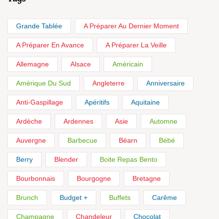
Grande Tablée
A Préparer Au Dernier Moment
A Préparer En Avance
A Préparer La Veille
Allemagne
Alsace
Américain
Amérique Du Sud
Angleterre
Anniversaire
Anti-Gaspillage
Apéritifs
Aquitaine
Ardèche
Ardennes
Asie
Automne
Auvergne
Barbecue
Béarn
Bébé
Berry
Blender
Boite Repas Bento
Bourbonnais
Bourgogne
Bretagne
Brunch
Budget +
Buffets
Carême
Champagne
Chandeleur
Chocolat