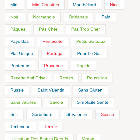
Midi
Mini Cocottes
Montbéliard
Nice
Noël
Normandie
Orléanais
Pain
Pâques
Pas Cher
Pas Trop Cher
Pays Bas
Pentecôte
Petits Gâteaux
Plat Unique
Portugal
Pour Le Soir
Printemps
Provence
Rapide
Recette Anti Crise
Restes
Roussillon
Russie
Saint Valentin
Sans Gluten
Sans Jaunes
Savoie
Simplicité Santé
Soir
Sorbetière
St Valentin
Suisse
Technique
Terroir
Utilisation Des Blancs Doeufs
Vegan