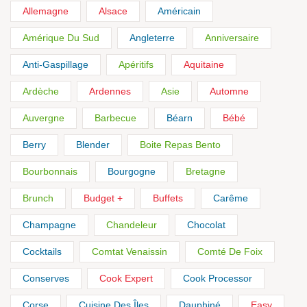
Allemagne
Alsace
Américain
Amérique Du Sud
Angleterre
Anniversaire
Anti-Gaspillage
Apéritifs
Aquitaine
Ardèche
Ardennes
Asie
Automne
Auvergne
Barbecue
Béarn
Bébé
Berry
Blender
Boite Repas Bento
Bourbonnais
Bourgogne
Bretagne
Brunch
Budget +
Buffets
Carême
Champagne
Chandeleur
Chocolat
Cocktails
Comtat Venaissin
Comté De Foix
Conserves
Cook Expert
Cook Processor
Corse
Cuisine Des Îles
Dauphiné
Easy