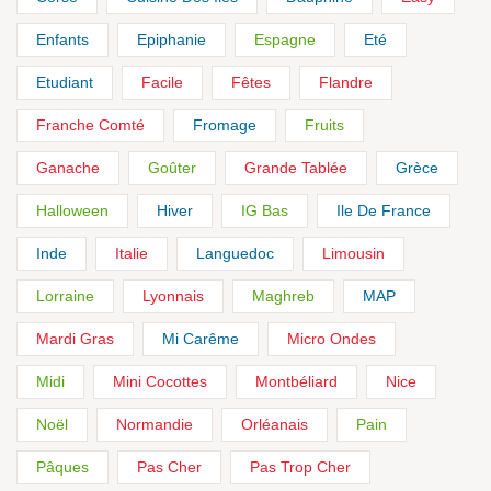
Enfants
Epiphanie
Espagne
Eté
Etudiant
Facile
Fêtes
Flandre
Franche Comté
Fromage
Fruits
Ganache
Goûter
Grande Tablée
Grèce
Halloween
Hiver
IG Bas
Ile De France
Inde
Italie
Languedoc
Limousin
Lorraine
Lyonnais
Maghreb
MAP
Mardi Gras
Mi Carême
Micro Ondes
Midi
Mini Cocottes
Montbéliard
Nice
Noël
Normandie
Orléanais
Pain
Pâques
Pas Cher
Pas Trop Cher