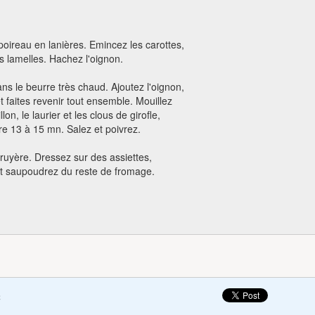
poireau en lanières. Emincez les carottes,
ines lamelles. Hachez l'oignon.
ans le beurre très chaud. Ajoutez l'oignon,
et faites revenir tout ensemble. Mouillez
lon, le laurier et les clous de girofle,
ire 13 à 15 mn. Salez et poivrez.
ruyère. Dressez sur des assiettes,
t saupoudrez du reste de fromage.
:
c