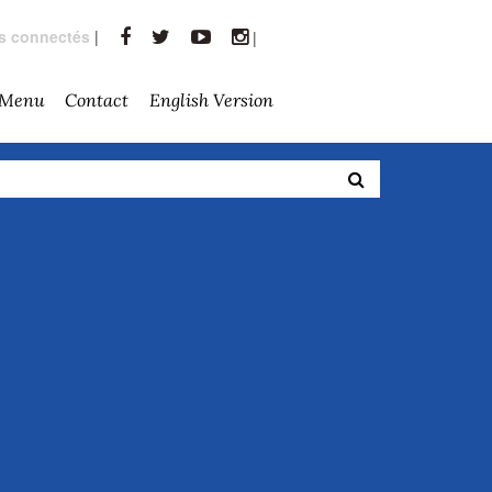
rs connectés
|
|
 Menu
Contact
English Version