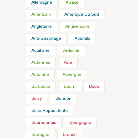
Allemagne
Alsace
Américain
Amérique Du Sud
Angleterre
Anniversaire
Anti-Gaspillage
Apéritifs
Aquitaine
Ardèche
Ardennes
Asie
Automne
Auvergne
Barbecue
Béarn
Bébé
Berry
Blender
Boite Repas Bento
Bourbonnais
Bourgogne
Bretagne
Brunch