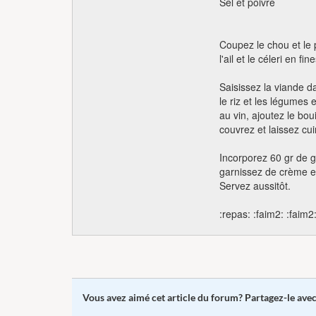
Sel et poivre
Coupez le chou et le 
l'ail et le céleri en f
Saisissez la viande d
le riz et les légumes 
au vin, ajoutez le bouil
couvrez et laissez cu
Incorporez 60 gr de g
garnissez de crème e
Servez aussitôt.
:repas: :faim2: :faim2
Vous avez aimé cet article du forum? Partagez-le ave