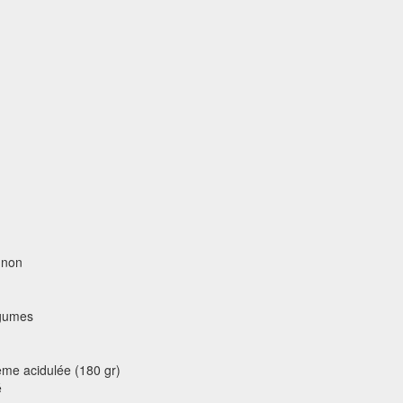
ignon
égumes
ème acidulée (180 gr)
é