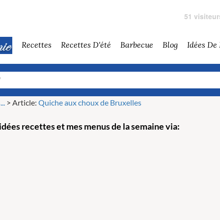
51 visiteu
Recettes
Recettes D'été
Barbecue
Blog
Idées De
..
>
Article:
Quiche aux choux de Bruxelles
dées recettes et mes menus de la semaine via: