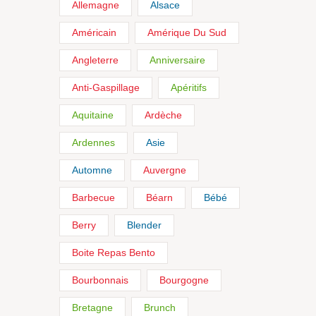
Allemagne
Alsace
Américain
Amérique Du Sud
Angleterre
Anniversaire
Anti-Gaspillage
Apéritifs
Aquitaine
Ardèche
Ardennes
Asie
Automne
Auvergne
Barbecue
Béarn
Bébé
Berry
Blender
Boite Repas Bento
Bourbonnais
Bourgogne
Bretagne
Brunch