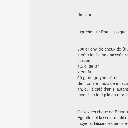
Bonjour
Ingrédients : Pour 1 plaqu
500 gr env. de choux de Bru
1 pâte feuilletée abaissée 
Liaison :
1,5 dl de lait
2 oeufs
50 gr de gruyère râpé
Sel - poivre - noix de musc
1/2 cuil à café d'anis, auta
fenouil, le tout pilé au morti
Cuisez les choux de Bruxell
Egouttez et laissez refroidi
moyens, laissez les petits en