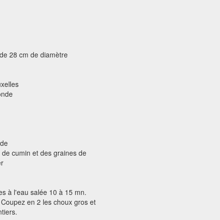
e de 28 cm de diamètre
xelles
ronde
ade
nt de cumin et des graines de
er
es à l'eau salée 10 à 15 mn.
r. Coupez en 2 les choux gros et
tiers.