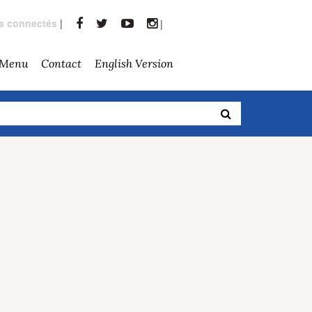
rs connectés
|
|
 Menu
Contact
English Version