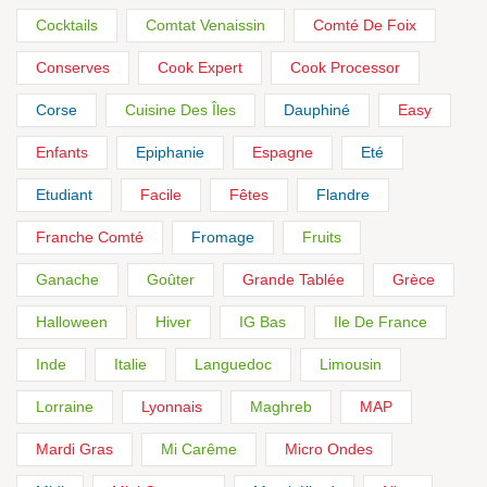
Cocktails
Comtat Venaissin
Comté De Foix
Conserves
Cook Expert
Cook Processor
Corse
Cuisine Des Îles
Dauphiné
Easy
Enfants
Epiphanie
Espagne
Eté
Etudiant
Facile
Fêtes
Flandre
Franche Comté
Fromage
Fruits
Ganache
Goûter
Grande Tablée
Grèce
Halloween
Hiver
IG Bas
Ile De France
Inde
Italie
Languedoc
Limousin
Lorraine
Lyonnais
Maghreb
MAP
Mardi Gras
Mi Carême
Micro Ondes