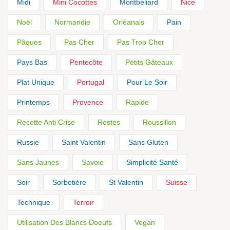
Midi
Mini Cocottes
Montbéliard
Nice
Noël
Normandie
Orléanais
Pain
Pâques
Pas Cher
Pas Trop Cher
Pays Bas
Pentecôte
Petits Gâteaux
Plat Unique
Portugal
Pour Le Soir
Printemps
Provence
Rapide
Recette Anti Crise
Restes
Roussillon
Russie
Saint Valentin
Sans Gluten
Sans Jaunes
Savoie
Simplicité Santé
Soir
Sorbetière
St Valentin
Suisse
Technique
Terroir
Utilisation Des Blancs Doeufs
Vegan