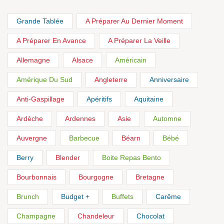
Grande Tablée
A Préparer Au Dernier Moment
A Préparer En Avance
A Préparer La Veille
Allemagne
Alsace
Américain
Amérique Du Sud
Angleterre
Anniversaire
Anti-Gaspillage
Apéritifs
Aquitaine
Ardèche
Ardennes
Asie
Automne
Auvergne
Barbecue
Béarn
Bébé
Berry
Blender
Boite Repas Bento
Bourbonnais
Bourgogne
Bretagne
Brunch
Budget +
Buffets
Carême
Champagne
Chandeleur
Chocolat