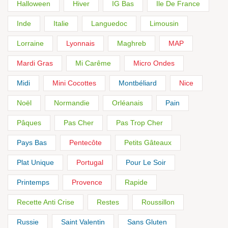
Halloween
Hiver
IG Bas
Ile De France
Inde
Italie
Languedoc
Limousin
Lorraine
Lyonnais
Maghreb
MAP
Mardi Gras
Mi Carême
Micro Ondes
Midi
Mini Cocottes
Montbéliard
Nice
Noël
Normandie
Orléanais
Pain
Pâques
Pas Cher
Pas Trop Cher
Pays Bas
Pentecôte
Petits Gâteaux
Plat Unique
Portugal
Pour Le Soir
Printemps
Provence
Rapide
Recette Anti Crise
Restes
Roussillon
Russie
Saint Valentin
Sans Gluten