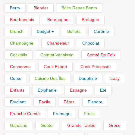
Berry
Blender
Boite Repas Bento
Bourbonnais
Bourgogne
Bretagne
Brunch
Budget +
Buffets
Carême
Champagne
Chandeleur
Chocolat
Cocktails
Comtat Venaissin
Comté De Foix
Conserves
Cook Expert
Cook Processor
Corse
Cuisine Des Îles
Dauphiné
Easy
Enfants
Epiphanie
Espagne
Eté
Etudiant
Facile
Fêtes
Flandre
Franche Comté
Fromage
Fruits
Ganache
Goûter
Grande Tablée
Grèce