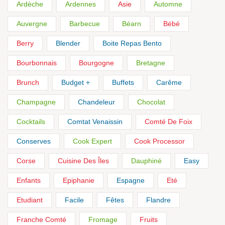
Ardèche
Ardennes
Asie
Automne
Auvergne
Barbecue
Béarn
Bébé
Berry
Blender
Boite Repas Bento
Bourbonnais
Bourgogne
Bretagne
Brunch
Budget +
Buffets
Carême
Champagne
Chandeleur
Chocolat
Cocktails
Comtat Venaissin
Comté De Foix
Conserves
Cook Expert
Cook Processor
Corse
Cuisine Des Îles
Dauphiné
Easy
Enfants
Epiphanie
Espagne
Eté
Etudiant
Facile
Fêtes
Flandre
Franche Comté
Fromage
Fruits