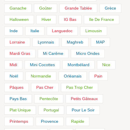
Ganache
Goûter
Grande Tablée
Grèce
Halloween
Hiver
IG Bas
Ile De France
Inde
Italie
Languedoc
Limousin
Lorraine
Lyonnais
Maghreb
MAP
Mardi Gras
Mi Carême
Micro Ondes
Midi
Mini Cocottes
Montbéliard
Nice
Noël
Normandie
Orléanais
Pain
Pâques
Pas Cher
Pas Trop Cher
Pays Bas
Pentecôte
Petits Gâteaux
Plat Unique
Portugal
Pour Le Soir
Printemps
Provence
Rapide