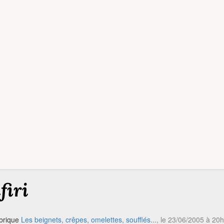
firi
ubrique
Les beignets, crêpes, omelettes, soufflés...
, le 23/06/2005 à 20