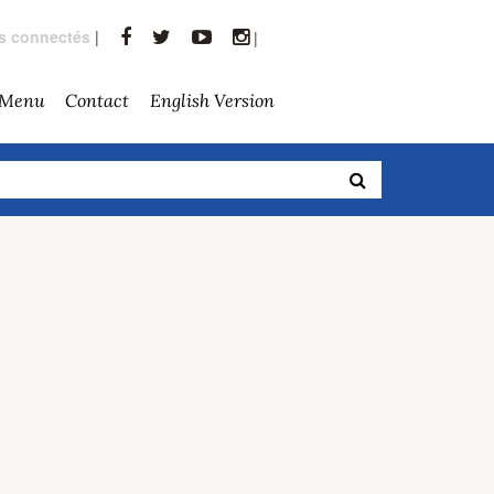
rs connectés
|
|
 Menu
Contact
English Version