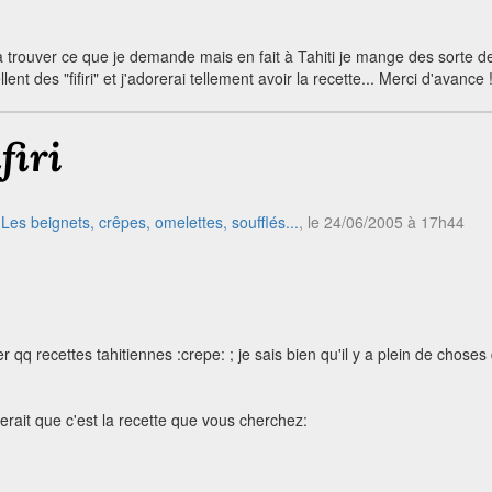
à trouver ce que je demande mais en fait à Tahiti je mange des sorte d
nt des "fifiri" et j'adorerai tellement avoir la recette... Merci d'avance !
firi
e
Les beignets, crêpes, omelettes, soufflés...
, le 24/06/2005 à 17h44
 qq recettes tahitiennes :crepe: ; je sais bien qu'il y a plein de choses
lerait que c'est la recette que vous cherchez: