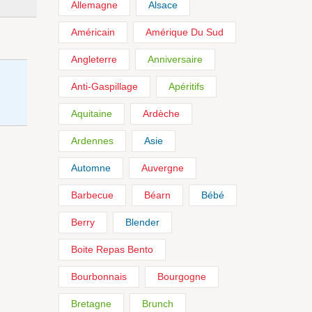
Allemagne
Alsace
Américain
Amérique Du Sud
Angleterre
Anniversaire
Anti-Gaspillage
Apéritifs
Aquitaine
Ardèche
Ardennes
Asie
Automne
Auvergne
Barbecue
Béarn
Bébé
Berry
Blender
Boite Repas Bento
Bourbonnais
Bourgogne
Bretagne
Brunch