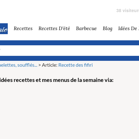
38 visiteu
Recettes
Recettes D'été
Barbecue
Blog
Idées De
lettes, soufflés...
>
Article:
Recette des fifiri
dées recettes et mes menus de la semaine via: