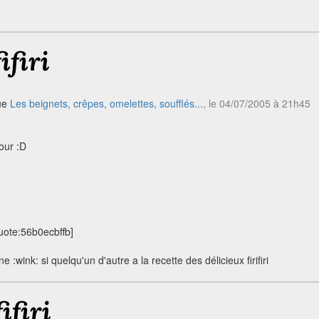
ifiri
que
Les beignets, crêpes, omelettes, soufflés...
, le 04/07/2005 à 21h45
our :D
quote:56b0ecbffb]
 :wink: si quelqu'un d'autre a la recette des délicieux firifiri
ifiri