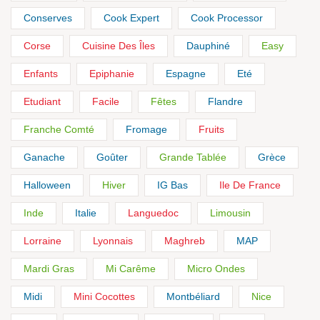
Conserves
Cook Expert
Cook Processor
Corse
Cuisine Des Îles
Dauphiné
Easy
Enfants
Epiphanie
Espagne
Eté
Etudiant
Facile
Fêtes
Flandre
Franche Comté
Fromage
Fruits
Ganache
Goûter
Grande Tablée
Grèce
Halloween
Hiver
IG Bas
Ile De France
Inde
Italie
Languedoc
Limousin
Lorraine
Lyonnais
Maghreb
MAP
Mardi Gras
Mi Carême
Micro Ondes
Midi
Mini Cocottes
Montbéliard
Nice