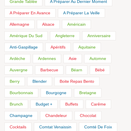
Grande Tablée
A Préparer Au Dernier Moment
A Préparer En Avance
A Préparer La Veille
Allemagne
Alsace
Américain
Amérique Du Sud
Angleterre
Anniversaire
Anti-Gaspillage
Apéritifs
Aquitaine
Ardèche
Ardennes
Asie
Automne
Auvergne
Barbecue
Béarn
Bébé
Berry
Blender
Boite Repas Bento
Bourbonnais
Bourgogne
Bretagne
Brunch
Budget +
Buffets
Carême
Champagne
Chandeleur
Chocolat
Cocktails
Comtat Venaissin
Comté De Foix