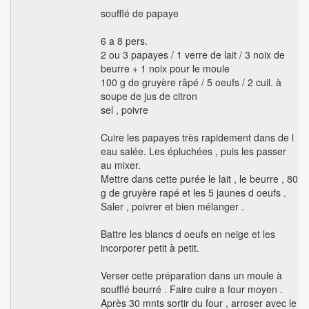
soufflé de papaye
6 a 8 pers.
2 ou 3 papayes / 1 verre de lait / 3 noix de
beurre + 1 noix pour le moule
100 g de gruyère râpé / 5 oeufs / 2 cuil. à
soupe de jus de citron
sel , poivre
Cuire les papayes très rapidement dans de l
eau salée. Les épluchées , puis les passer
au mixer.
Mettre dans cette purée le lait , le beurre , 80
g de gruyère rapé et les 5 jaunes d oeufs .
Saler , poivrer et bien mélanger .
Battre les blancs d oeufs en neige et les
incorporer petit à petit.
Verser cette préparation dans un moule à
soufflé beurré . Faire cuire a four moyen .
Après 30 mnts sortir du four , arroser avec le