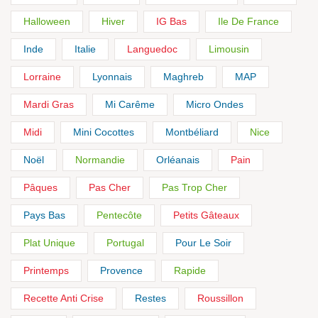
Halloween
Hiver
IG Bas
Ile De France
Inde
Italie
Languedoc
Limousin
Lorraine
Lyonnais
Maghreb
MAP
Mardi Gras
Mi Carême
Micro Ondes
Midi
Mini Cocottes
Montbéliard
Nice
Noël
Normandie
Orléanais
Pain
Pâques
Pas Cher
Pas Trop Cher
Pays Bas
Pentecôte
Petits Gâteaux
Plat Unique
Portugal
Pour Le Soir
Printemps
Provence
Rapide
Recette Anti Crise
Restes
Roussillon