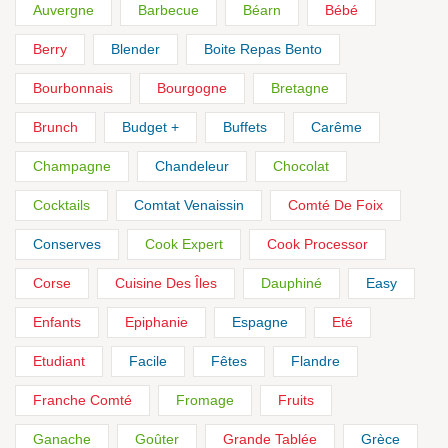
Auvergne
Barbecue
Béarn
Bébé
Berry
Blender
Boite Repas Bento
Bourbonnais
Bourgogne
Bretagne
Brunch
Budget +
Buffets
Carême
Champagne
Chandeleur
Chocolat
Cocktails
Comtat Venaissin
Comté De Foix
Conserves
Cook Expert
Cook Processor
Corse
Cuisine Des Îles
Dauphiné
Easy
Enfants
Epiphanie
Espagne
Eté
Etudiant
Facile
Fêtes
Flandre
Franche Comté
Fromage
Fruits
Ganache
Goûter
Grande Tablée
Grèce